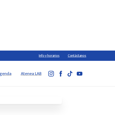
Info y horarios
Contáctanos
genda
Atenea LAB