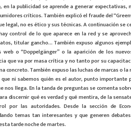
 en la publicidad se aprende a generar expectativas,
midores críticos.
También explicó el fraude del “Gree
e legal, no es ético y sus técnicas.
A continuación se c
hay control de lo que aparece en la red y se aprovec
datos, titular gancho… También expuso algunos ejemp
s web o “Doppelgänger” o la aparición de los nuevos
cia que va por masa crítica y no tanto por su capacitac
a concreto. También expuso las luchas de marcas o la 
 que ni sabemos quién es el autor, punto importante 
e nos llega.
En la tanda de preguntas se comenta sobre 
 para discernir qué es verdad y qué mentira, de la sensa
rol por las autoridades.
Desde la sección de Eco
ando temas tan interesantes y que generen debates
 esta tarde noche de martes.