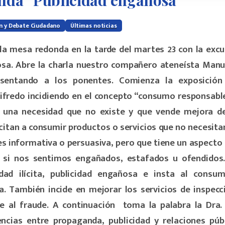
nda
“Publicidad
engañosa”
ón y Debate Ciudadano
Últimas noticias
a mesa redonda en la tarde del martes 23 con la excu
sa.
Abre la charla nuestro compañero ateneísta Manue
esentando a los ponentes.
Comienza la exposición 
fredo incidiendo en el concepto “consumo responsable
e una necesidad que no existe y que vende mejora de
ncitan a consumir productos o servicios que no necesit
 es informativa o persuasiva, pero que tiene un aspecto 
 si nos sentimos engañados, estafados u ofendidos
idad ilícita, publicidad engañosa e insta al consu
a. También incide en mejorar los servicios de inspec
e al fraude.
A continuación toma la palabra la Dra. 
ncias entre propaganda, publicidad y relaciones públ