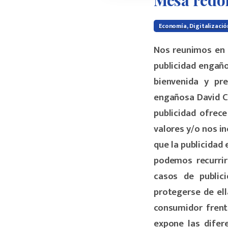
Mesa
redo
Economía, Digitalizaci
Nos reunimos en l
publicidad engaño
bienvenida y pr
engañosa David Ci
publicidad ofrec
valores y/o nos i
que la publicidad
podemos recurrir
casos de public
protegerse de ell
consumidor frent
expone las difere