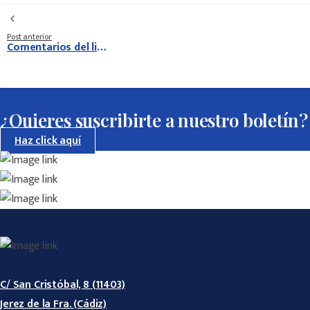
Continue
Reading
Post anterior
Comentarios del libro y debate “El abogado de pobres” con Juan Pedro Cosano (autor)
¿Quieres suscribirte a nuestro boletín?
Haz click aquí
C/ San Cristóbal, 8 (11403)
Jerez de la Fra. (Cádiz)