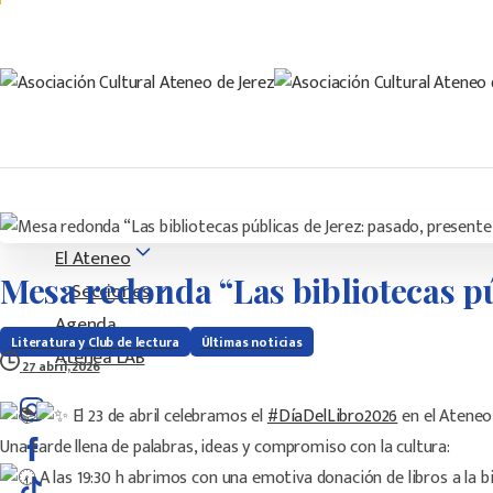
contenido
Info y horarios
Contáctanos
El Ateneo
Mesa
redonda
“Las
bibliotecas
p
Secciones
Agenda
Literatura y Club de lectura
Últimas noticias
Atenea LAB
27 abril, 2026
El 23 de abril celebramos el
#DíaDelLibro2026
en el Ateneo
Una tarde llena de palabras, ideas y compromiso con la cultura:
A las 19:30 h abrimos con una emotiva donación de libros a la b