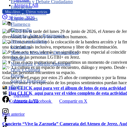
Economía y Debate Ciudadano
Atenea LAB
Educación
Miscelánea
Últimas noticias
Espacio feminista
30 junio, 2026
Exposiciones
Flamenco
Fotografía
En la tarde del lunes 29 de junio de 2026, el Ateneo de 
Historia, Arte y Patrimonio
diversidad, la igualdad y los derechos humanos.
Jerez y su Cultura
El encuentro incluyó la colocación de la bandera arcoíris y la 
Literatura
una sociedad más inclusiva, respetuosa y libre de discriminación.
Este acto tuvo, además, un significado muy especial al coincidir c
Memoria Histórica y Democrática
derechos de las personas LGTBI+ en Jerez.
Música
Tras el acto institucional, compartimos un momento de convivenci
Naturaleza y Medio Ambiente
La cultura es un espacio de encuentro, diálogo y respeto. Desde 
Ocio y Cultura
todas las personas encuentren su espacio.
Poesía
Gracias a JereLesgay por estos 25 años de compromiso y por la firma 
Salud y Bienestar
donde el amor y la expresión de los propios sentimientos puedan hacers
Teatro
Haz CLICK aquí para ver el álbum de fotos de esta actividad
Haz CLICK aquí para ver el vídeo completo de esta act
i
vida
Agenda
Atenea LAB
Compartir en Facebook
Compartir en X
Continue
Post anterior
Reading
Concierto “Vive la Zarzuela” Camerata del Ateneo de Jerez. Au