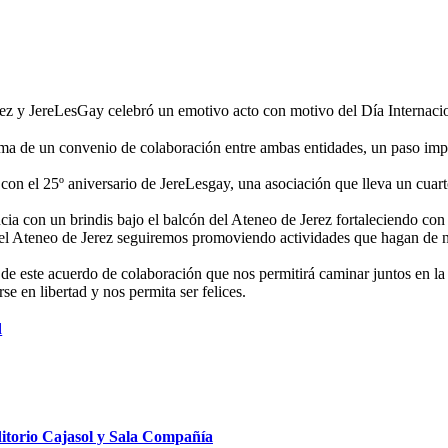
Jerez y JereLesGay celebró un emotivo acto con motivo del Día Intern
firma de un convenio de colaboración entre ambas entidades, un paso imp
on el 25º aniversario de JereLesgay, una asociación que lleva un cuarto 
a con un brindis bajo el balcón del Ateneo de Jerez fortaleciendo con 
el Ateneo de Jerez seguiremos promoviendo actividades que hagan de nues
de este acuerdo de colaboración que nos permitirá caminar juntos en la
e en libertad y nos permita ser felices.
d
ditorio Cajasol y Sala Compañía