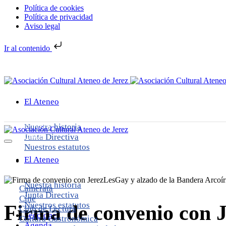
Política de cookies
Política de privacidad
Aviso legal
Ir al contenido
Info y horarios
Contáctanos
El Ateneo
Info y horarios
Nuestra historia
Contáctanos
Junta Directiva
Nuestros estatutos
El Ateneo
Nuestra historia
Camerata
Junta Directiva
Cine
Nuestros estatutos
Firma
de
convenio
con
Club de Lectura
Secciones
Cultura Gastronómica
Agenda