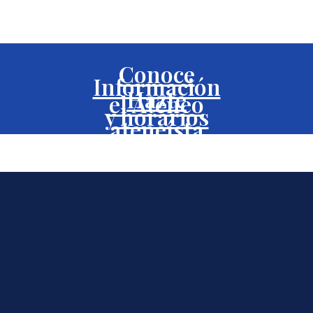
Conoce
Información
Hazte
el Ateneo
y horarios
ateneísta