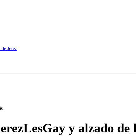
JerezLesGay
y
alzado
de