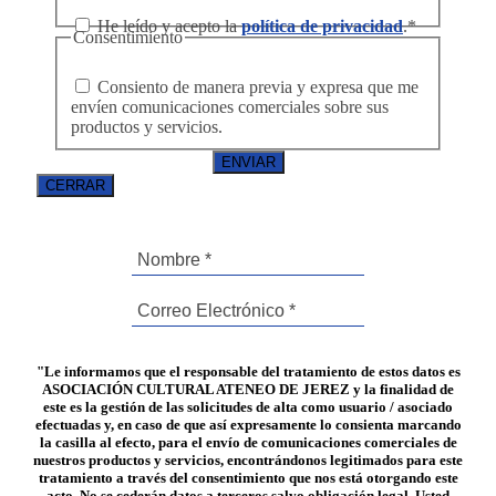
He leído y acepto la
política de privacidad
.
*
Consentimiento
Consiento de manera previa y expresa que me
envíen comunicaciones comerciales sobre sus
productos y servicios.
CERRAR
"Le informamos que el responsable del tratamiento de estos datos es
ASOCIACIÓN CULTURAL ATENEO DE JEREZ y la finalidad de
este es la gestión de las solicitudes de alta como usuario / asociado
efectuadas y, en caso de que así expresamente lo consienta marcando
la casilla al efecto, para el envío de comunicaciones comerciales de
nuestros productos y servicios, encontrándonos legitimados para este
tratamiento a través del consentimiento que nos está otorgando este
acto. No se cederán datos a terceros salvo obligación legal. Usted