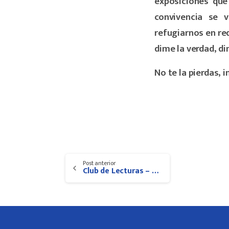
exposiciones que
convivencia se 
refugiarnos en re
dime la verdad, di
No te la pierdas, 
Continue
Post anterior
Reading
Club de Lecturas – Libro “Los libros repentinos”