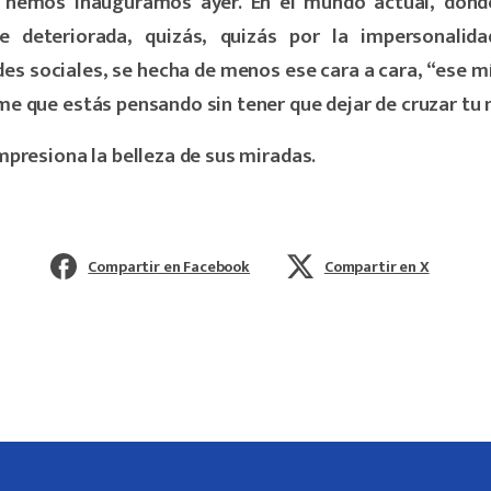
 hemos inauguramos ayer. En el mundo actual, dond
ve deteriorada, quizás, quizás por la impersonalid
des sociales, se hecha de menos ese cara a cara, “ese mí
me que estás pensando sin tener que dejar de cruzar tu 
impresiona la belleza de sus miradas.
Compartir en Facebook
Compartir en X