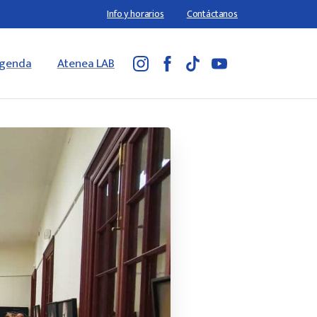
Info y horarios
Contáctanos
genda
Atenea LAB