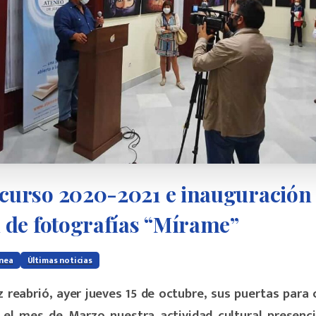
curso
2020-2021
e
inauguración
n
de
fotografías
“Mírame”
ánea
Últimas noticias
z reabrió, ayer jueves 15 de octubre, sus puertas para
 el mes de Marzo nuestra actividad cultural presenci