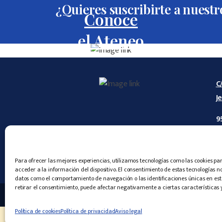
¿Quieres suscribirte a nuestr
Conoce
el Ateneo
C
J
9
6
i
Para ofrecer las mejores experiencias, utilizamos tecnologías como las cookies p
acceder a la información del dispositivo. El consentimiento de estas tecnologías n
datos como el comportamiento de navegación o las identificaciones únicas en este 
retirar el consentimiento, puede afectar negativamente a ciertas características 
© Ateneo 
Política de cookies
Política de privacidad
Aviso legal