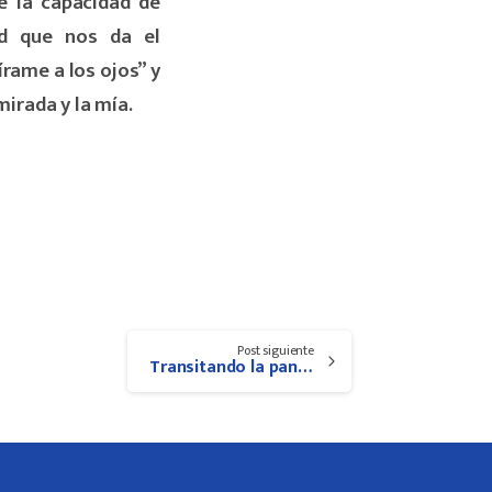
e la capacidad de
ad que nos da el
rame a los ojos” y
mirada y la mía.
Post siguiente
Transitando la pandemia: experiencias singulares