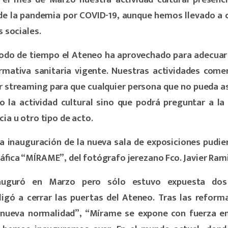
de la pandemia por COVID-19, aunque hemos llevado a 
s sociales.
íodo de tiempo el Ateneo ha aprovechado para adecuar 
rmativa sanitaria vigente. Nue
stras actividades come
r streaming para que cualquier persona que no pueda as
o la actividad cultural sino que podrá preguntar a l
ia u otro tipo de acto.
la inauguración de la nueva sala de exposiciones pudier
áfica “MÍRAME”, del fotógrafo jerezano Fco. Javier Rami
auguró en Marzo pero sólo estuvo expuesta dos
igó a cerrar las puertas del Ateneo. Tras las reform
 nueva normalidad”, “Mírame se expone con fuerza en