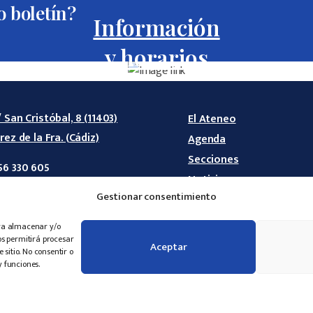
o boletín?
Información
y horarios
/ San Cristóbal, 8 (11403)
El Ateneo
erez de la Fra. (Cádiz)
Agenda
Secciones
56 330 605
Noticias
40 527 498
Gestionar consentimiento
Revistas
nfo@ateneodejerez.es
Hazte Ateneísta
ara almacenar y/o
os permitirá procesar
Aceptar
sitio. No consentir o
y funciones.
de Jerez. Todos los derechos reservados. Web desarrollada po