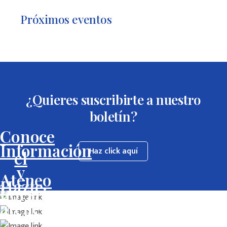
Próximos eventos
¿Quieres suscribirte a nuestro
boletín?
Conoce
Información
Haz click aquí
el
y
Ateneo
Hazte
horarios
ateneísta